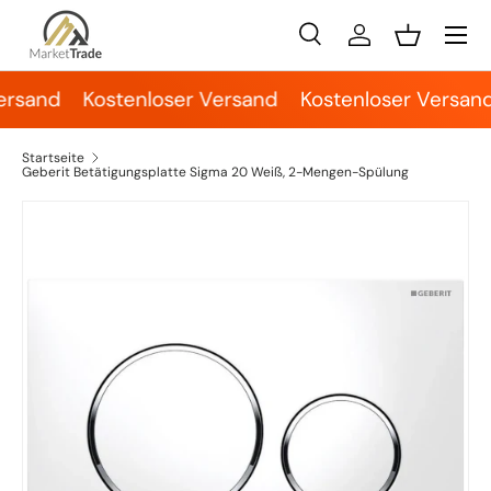
Menü
Direkt zum Inhalt
Suche
Einloggen
Einkaufsko
Suchen
Suchen
ersand
Kostenloser Versand
Kostenloser Versand
Startseite
Geberit Betätigungsplatte Sigma 20 Weiß, 2-Mengen-Spülung