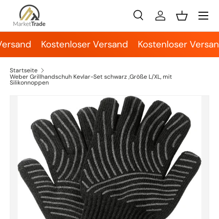
Menü
Direkt zum Inhalt
Suche
Einloggen
Einkaufsko
Suchen
Suchen
Versand
Kostenloser Versand
Kostenloser Versan
Startseite
Weber Grillhandschuh Kevlar-Set schwarz ,Größe L/XL, mit
Silikonnoppen