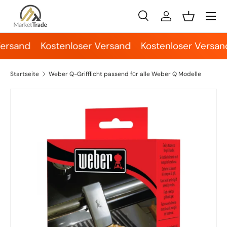
Menü
Direkt zum Inhalt
Suche
Einloggen
Einkaufsko
Suchen
Suchen
ersand
Kostenloser Versand
Kostenloser Versan
Startseite
Weber Q-Grifflicht passend für alle Weber Q Modelle